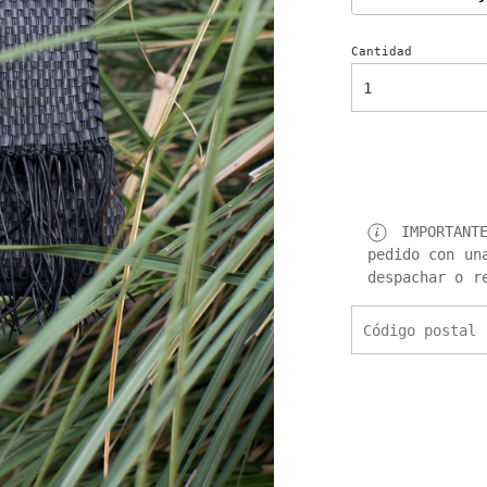
Cantidad
IMPORTANTE
pedido con un
despachar o r
Calculá el co